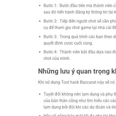
Bước 1: Bước đầu tiên mà thành viên c
sau đó tiến hành đăng ký thông tin tài 
Bước 2: Tiếp đến người chơi sẽ cần p
cụ để tham gia chơi game tại nhà cái 
Bước 3: Trong quá trình các bạn theo 
quyết định cược cuối cùng.
Bước 4: Thành viên bắt đầu dựa vào đâ
chơi của mình.
Những lưu ý quan trọng k
Khi sử dụng Tool hack Baccarat này sẽ có 
Tuyệt đối không nên lạm dụng và phụ t
của bản thân cũng như tìm hiểu các cá
lạm dụng bởi đôi khi các dự đoán và tín
Hãy cố gắng bảo mật tối đa cho tài kh