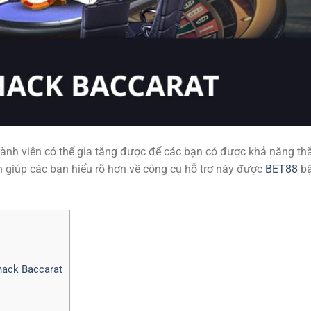
hành viên có thể gia tăng được để các bạn có được khả năng th
h giúp các bạn hiểu rõ hơn về công cụ hỗ trợ này được
BET88
bậ
hack Baccarat