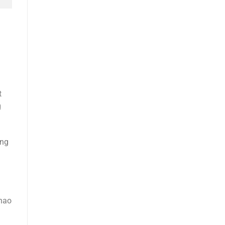
t
g
êng
thao