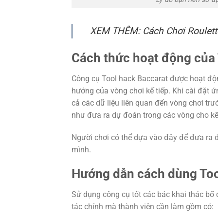
XEM THÊM:
Cách Chơi Roulet
Cách thức hoạt động của 
Công cụ Tool hack Baccarat được hoạt độn
hướng của vòng chơi kế tiếp. Khi cài đặt 
cả các dữ liệu liên quan đến vòng chơi tr
như đưa ra dự đoán trong các vòng cho kế 
Người chơi có thể dựa vào đây để đưa ra đ
mình.
Hướng dẫn cách dùng Too
Sử dụng công cụ tốt các bác khai thác bố
tác chính mà thành viên cần làm gồm có: