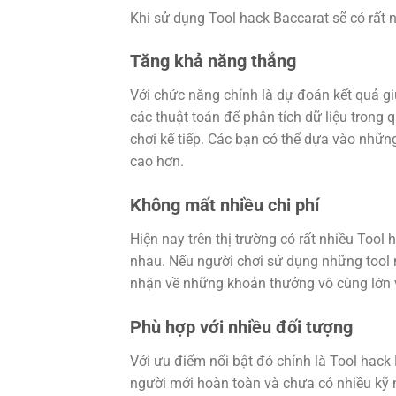
Khi sử dụng Tool hack Baccarat sẽ có rất 
Tăng khả năng thắng
Với chức năng chính là dự đoán kết quả g
các thuật toán để phân tích dữ liệu trong
chơi kế tiếp. Các bạn có thể dựa vào nhữn
cao hơn.
Không mất nhiều chi phí
Hiện nay trên thị trường có rất nhiều Too
nhau. Nếu người chơi sử dụng những tool 
nhận về những khoản thưởng vô cùng lớn v
Phù hợp với nhiều đối tượng
Với ưu điểm nổi bật đó chính là Tool hac
người mới hoàn toàn và chưa có nhiều kỹ