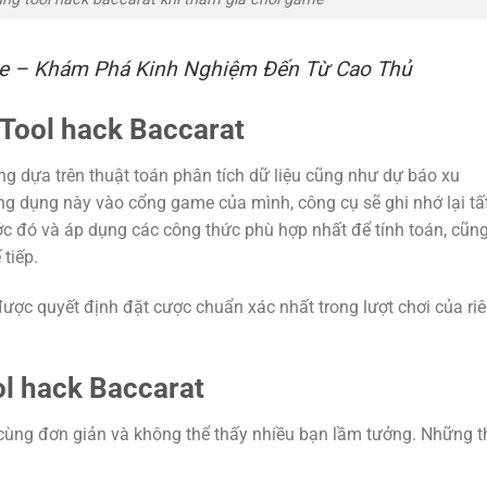
te – Khám Phá Kinh Nghiệm Đến Từ Cao Thủ
Tool hack Baccarat
g dựa trên thuật toán phân tích dữ liệu cũng như dự báo xu
ứng dụng này vào cổng game của mình, công cụ sẽ ghi nhớ lại tấ
ước đó và áp dụng các công thức phù hợp nhất để tính toán, cũn
tiếp.
ược quyết định đặt cược chuẩn xác nhất trong lượt chơi của ri
l hack Baccarat
 cùng đơn giản và không thể thấy nhiều bạn lầm tưởng. Những 