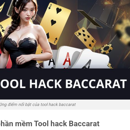
ng điểm nổi bật của tool hack baccarat
 phần mềm Tool hack Baccarat