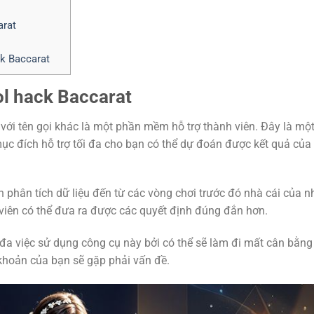
arat
ck Baccarat
ool hack Baccarat
với tên gọi khác là một phần mềm hỗ trợ thành viên. Đây là mộ
mục đích hỗ trợ tối đa cho bạn có thể dự đoán được kết quả của
phân tích dữ liệu đến từ các vòng chơi trước đó nhà cái của n
h viên có thể đưa ra được các quyết định đúng đắn hơn.
đa việc sử dụng công cụ này bởi có thể sẽ làm đi mất cân bằng
i khoản của bạn sẽ gặp phải vấn đề.