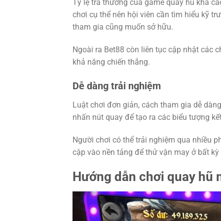
Tỷ lệ trả thưởng của game quay hũ khá cao,
chơi cụ thể nên hội viên cần tìm hiểu kỹ t
tham gia cũng muốn sở hữu.
Ngoài ra Bet88 còn liên tục cập nhật các 
khả năng chiến thắng.
Dễ dàng trải nghiệm
Luật chơi đơn giản, cách tham gia dễ dàng,
nhấn nút quay để tạo ra các biểu tượng kế
Người chơi có thể trải nghiệm qua nhiều phi
cập vào nền tảng để thử vận may ở bất kỳ 
Hướng dẫn chơi quay hũ