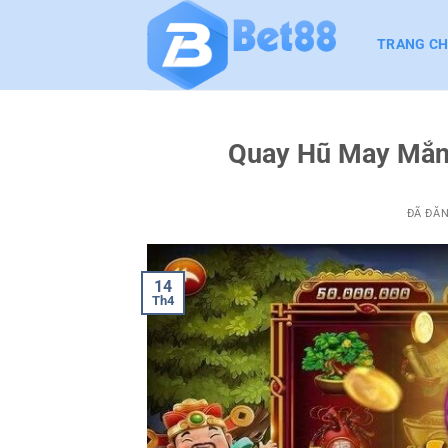
Chuyển
đến
TRANG C
nội
dung
Quay Hũ May Mắn 
ĐÃ ĐĂ
14
Th4