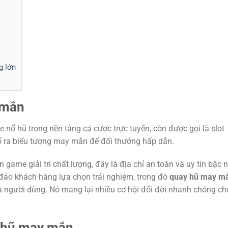
g lớn
 mắn
e nổ hũ trong nền tảng cá cược trực tuyến, còn được gọi là slot
ổ ra biểu tượng may mắn để đổi thưởng hấp dẫn.
 game giải trí chất lượng, đây là địa chỉ an toàn và uy tín bậc 
 đảo khách hàng lựa chọn trải nghiệm, trong đó
quay hũ may m
a người dùng. Nó mang lại nhiều cơ hội đổi đời nhanh chóng ch
 hũ may mắn