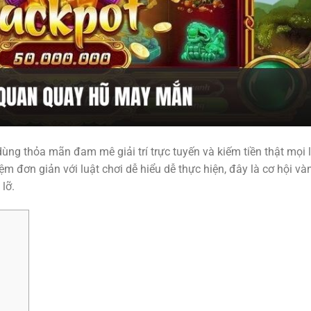
ùng thỏa mãn đam mê giải trí trực tuyến và kiếm tiền thật mọi l
m đơn giản với luật chơi dễ hiểu dễ thực hiện, đây là cơ hội và
lỡ.