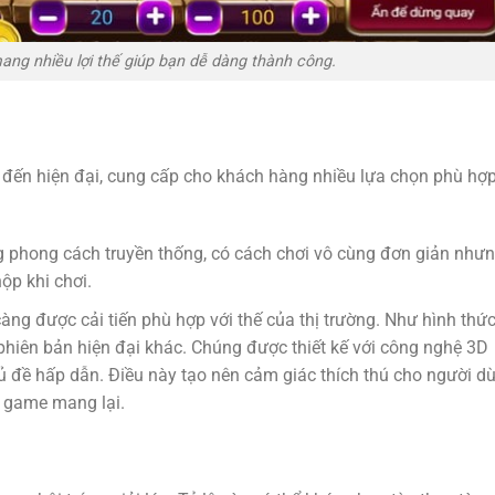
g nhiều lợi thế giúp bạn dễ dàng thành công.
 đến hiện đại, cung cấp cho khách hàng nhiều lựa chọn phù hợ
g phong cách truyền thống, có cách chơi vô cùng đơn giản như
ộp khi chơi.
àng được cải tiến phù hợp với thế của thị trường. Như hình thứ
hiên bản hiện đại khác. Chúng được thiết kế với công nghệ 3D
hủ đề hấp dẫn. Điều này tạo nên cảm giác thích thú cho người d
t game mang lại.