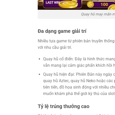
Quay hũ may mắn man
Đa dạng game giải trí
Nhiều tựa game từ phiên bản truyền thống
với nhu cầu giải trí.
Quay hũ cổ điển: Đây là hình thức man
vẫn mang lại cảm giác phấn khích hồi h
Quay hũ hiện đại: Phiên Bản này ngày c
quay hũ Aztec, quay hũ Neko hoặc các p
tiên tiến, đồ họa sinh động với nhiều c
muốn khám phá thế giới kỳ thú của slo
Tỷ lệ trúng thưởng cao