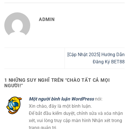
ADMIN
[Cập Nhật 2025] Hướng Dẫn
Đăng Ký BET88
1 NHỮNG SUY NGHĨ TRÊN “
CHÀO TẤT CẢ MỌI
NGƯỜI!
”
Một người bình luận WordPress
nói:
Xin chào, đây là một bình luận.
Để bắt đầu kiểm duyệt, chỉnh sửa và xóa nhận
xét, vui lòng truy cập màn hình Nhận xét trong
trang quản trị.