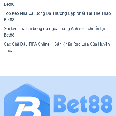
Bet88
Top Kèo Nhà Cái Bóng Đá Thường Gặp Nhất Tại Thể Thao
Bet88
Soi kèo nhà cái bóng đá ngoại hạng Anh siêu chuẩn tại
Bet88
Các Giải Đấu FIFA Online – Sân Khấu Rực Lửa Của Huyền
Thoại